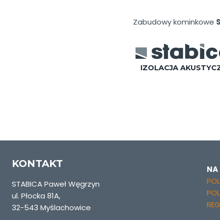
Zabudowy kominkowe
IZOLACJA AKUSTYC
KONTAKT
NA
POL
STABICA Paweł Węgrzyn
PO
ul. Płocka 81A,
REG
32-543 Myślachowice