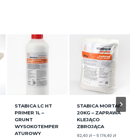
STABICA MORTAR
STABICA LC HT
20KG – ZAPRAWA
GLUE 1,9KG – KLEJ
KLEJĄCO
WYSOKOTEMPER
ZBROJĄCA
ATUROWY
Z
Z
92,40
zł
–
5 174,40
zł
57,20
zł
–
343,20
zł