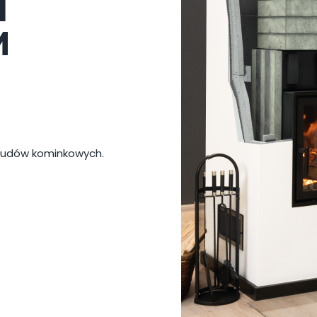
I
M
abudów kominkowych.