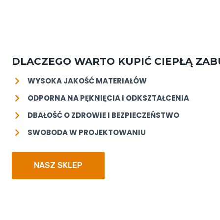
DLACZEGO WARTO KUPIĆ
CIEPŁĄ ZA
WYSOKA JAKOŚĆ MATERIAŁÓW
ODPORNA NA PĘKNIĘCIA I ODKSZTAŁCENIA
DBAŁOŚĆ O ZDROWIE I BEZPIECZEŃSTWO
SWOBODA W PROJEKTOWANIU
NASZ SKLEP
CA FIX –
STABICA LC600 –
STABICA IZO
TY
PANEL
PANEL IZOL
AŻOWE 100
KOMINKOWY
30MM
30MM
(1000X500M
(1000X610MM)
Z
–
24,60
zł
115,90
zł
–
579,
netto