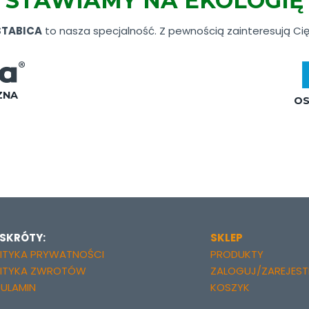
STAWIAMY NA EKOLOGIĘ
STABICA
to nasza specjalność. Z pewnością zainteresują Cię
ZNA
OS
 SKRÓTY:
SKLEP
ITYKA PRYWATNOŚCI
PRODUKTY
LITYKA ZWROTÓW
ZALOGUJ/ZAREJESTR
ULAMIN
KOSZYK