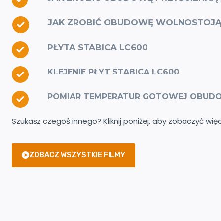
,
1
6
3
JAK ZROBIĆ
OBUDOWĘ
W
OLNOSTOJĄ
0
7
9
PŁYTA STABICA LC600
z
4
ł
,
0
KLEJENIE PŁYT STABICA LC600
0
POMIAR TEMPERATUR
GOTOWEJ OBUDO
z
ł
Szukasz czegoś innego? Kliknij poniżej, aby zobaczyć wię
ZOBACZ WSZYSTKIE FILMY