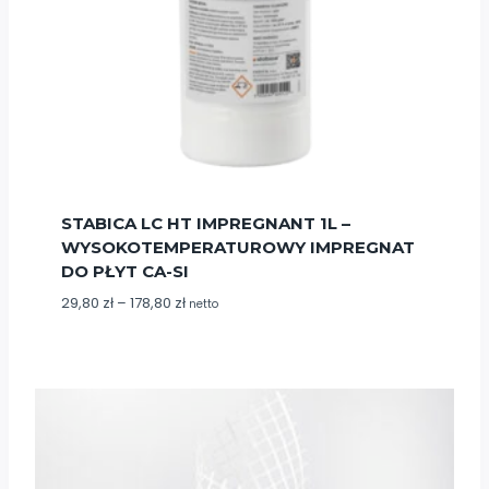
STABICA LC HT IMPREGNANT 1L –
WYSOKOTEMPERATUROWY IMPREGNAT
DO PŁYT CA-SI
Zakres
29,80
zł
–
178,80
zł
netto
cen:
od
29,80 zł
do
178,80 zł