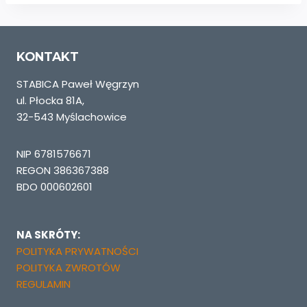
do
425,00 zł
KONTAKT
STABICA Paweł Węgrzyn
ul. Płocka 81A,
32-543 Myślachowice
NIP 6781576671
REGON 386367388
BDO 000602601
NA SKRÓTY:
POLITYKA PRYWATNOŚCI
POLITYKA ZWROTÓW
REGULAMIN