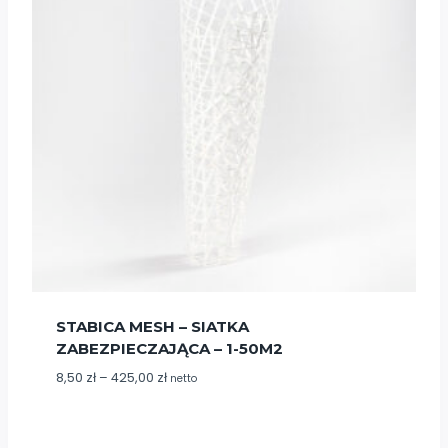
STABICA MESH – SIATKA
ZABEZPIECZAJĄCA – 1-50M2
Zakres
8,50
zł
–
425,00
zł
netto
cen:
od
8,50 zł