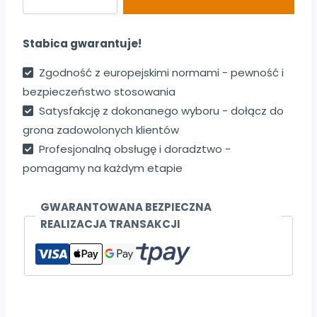
FIX
-
Stabica gwarantuje!
WKRĘTY
MONTAŻOWE
Zgodność z europejskimi normami - pewność i
100
bezpieczeństwo stosowania
SZT.
Satysfakcję z dokonanego wyboru - dołącz do
grona zadowolonych klientów
Profesjonalną obsługę i doradztwo -
pomagamy na każdym etapie
GWARANTOWANA BEZPIECZNA
REALIZACJA TRANSAKCJI