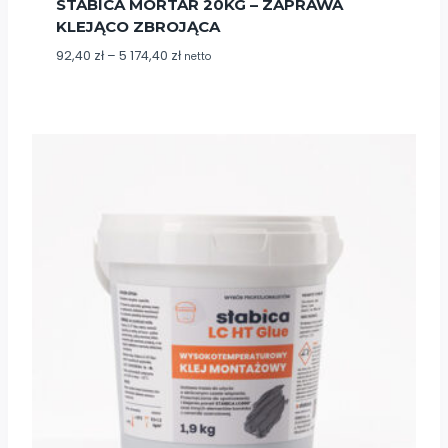
STABICA MORTAR 20KG – ZAPRAWA
KLEJĄCO ZBROJĄCA
Zakres
92,40
zł
–
5 174,40
zł
netto
cen:
od
92,40 zł
do
5
174,40 zł