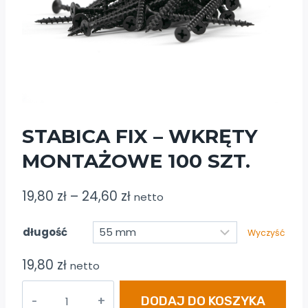
STABICA FIX – WKRĘTY
MONTAŻOWE 100 SZT.
Zakres
19,80
zł
–
24,60
zł
netto
cen:
długość
Wyczyść
od
19,80 zł
19,80
zł
netto
do
ilość
24,60 zł
DODAJ DO KOSZYKA
STABICA