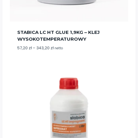
STABICA LC HT GLUE 1,9KG – KLEJ
WYSOKOTEMPERATUROWY
Zakres
57,20
zł
–
343,20
zł
netto
cen:
od
57,20 zł
do
343,20 zł