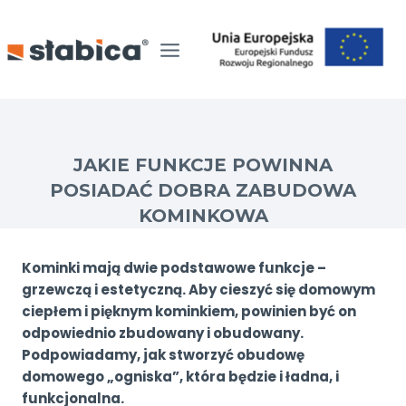
Przejdź
do
treści
Strona Główna
/
Zabudowa kominka Stabica
/
JAKIE FUNKCJE POWINNA
POSIADAĆ DOBRA ZABUDOWA
KOMINKOWA
Kominki mają dwie podstawowe funkcje –
grzewczą i estetyczną. Aby cieszyć się domowym
ciepłem i pięknym kominkiem, powinien być on
odpowiednio zbudowany i obudowany.
Podpowiadamy, jak stworzyć obudowę
domowego „ogniska”, która będzie i ładna, i
funkcjonalna.