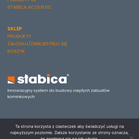
STABICA ACOUSTIC
SKLEP
PRODUKTY
ZALOGUJ/ZAREJESTRUJ SIĘ
KOSZYK
Innowacyjny system do budowy ciepłych zabudów
kominkowych
.
Ta strona korzysta z ciasteczek aby świadczyć usługi na
najwyższym poziomie. Dalsze korzystanie ze strony oznacza,
Realizacja: Zewnętrzny Dział Marketingu –
SkanTree.com
że zgadzasz się na ich użycie.