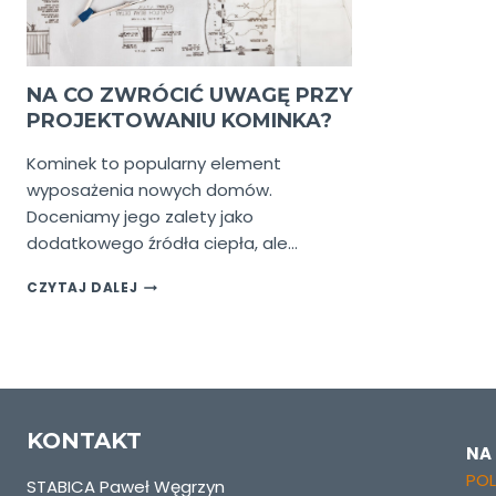
NA CO ZWRÓCIĆ UWAGĘ PRZY
PROJEKTOWANIU KOMINKA?
Kominek to popularny element
wyposażenia nowych domów.
Doceniamy jego zalety jako
dodatkowego źródła ciepła, ale…
NA
CZYTAJ DALEJ
CO
ZWRÓCIĆ
UWAGĘ
PRZY
PROJEKTOWANIU
KOMINKA?
KONTAKT
NA
POL
STABICA Paweł Węgrzyn