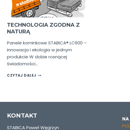
TECHNOLOGIA ZGODNA Z
NATURĄ
Panele kominkowe STABICA® LC600 –
innowacja i ekologia w jednym
produkcie W dobie rosnącej
świadomości…
TECHNOLOGIA
CZYTAJ DALEJ
ZGODNA
Z
NATURĄ
KONTAKT
NA
POL
STABICA Paweł Węgrzyn