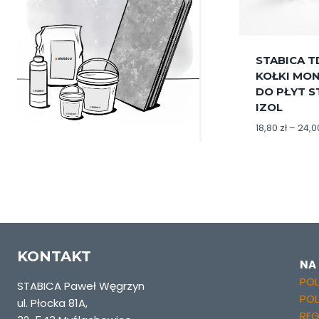
STABICA T
KOŁKI MO
DO PŁYT S
IZOL
18,80
zł
–
24,
KONTAKT
NA
POL
STABICA Paweł Węgrzyn
PO
ul. Płocka 81A,
REG