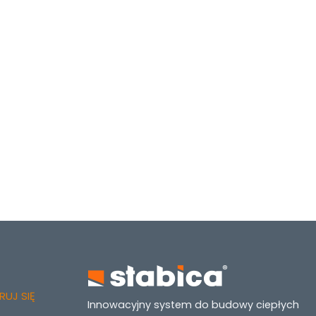
UJ SIĘ
Innowacyjny system do budowy ciepłych