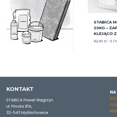
STABICA 
20KG – Z
KLEJĄCO 
92,40
zł
–
5 1
KONTAKT
NA
POL
STABICA Paweł Węgrzyn
PO
ul. Płocka 81A,
REG
32-543 Myślachowice