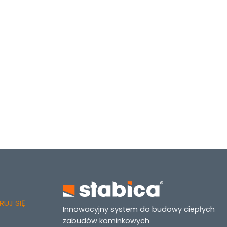
UJ SIĘ
Innowacyjny system do budowy ciepłych
zabudów kominkowych