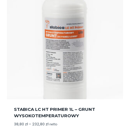
STABICA LC HT PRIMER 1L – GRUNT
WYSOKOTEMPERATUROWY
Zakres
38,80
zł
–
232,80
zł
netto
cen: