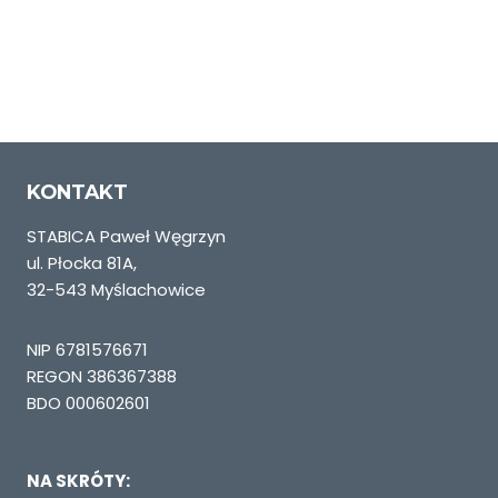
od
38,80 zł
do
232,80 zł
KONTAKT
STABICA Paweł Węgrzyn
ul. Płocka 81A,
32-543 Myślachowice
NIP 6781576671
REGON 386367388
BDO 000602601
NA SKRÓTY: