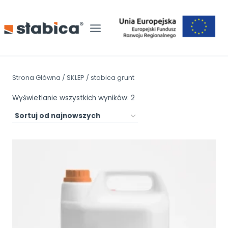
Przejdź
do
treści
Strona Główna
/
SKLEP
/
stabica grunt
Posortowane
Wyświetlanie wszystkich wyników: 2
według
najnowszych