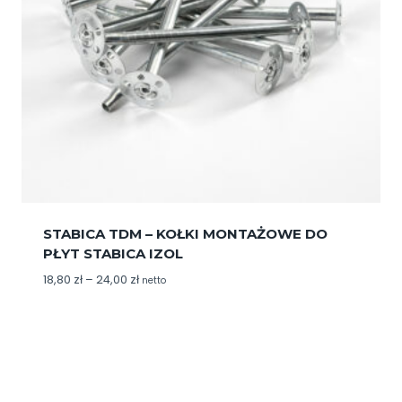
STABICA TDM – KOŁKI MONTAŻOWE DO
PŁYT STABICA IZOL
Zakres
18,80
zł
–
24,00
zł
netto
cen:
od
18,80 zł
do
24,00 zł