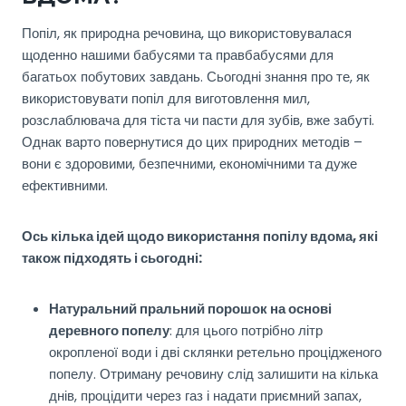
Попіл, як природна речовина, що використовувалася
щоденно нашими бабусями та правбабусями для
багатьох побутових завдань. Сьогодні знання про те, як
використовувати попіл для виготовлення мил,
розслаблювача для тіста чи пасти для зубів, вже забуті.
Однак варто повернутися до цих природних методів –
вони є здоровими, безпечними, економічними та дуже
ефективними.
Ось кілька ідей щодо використання попілу вдома, які
також підходять і сьогодні:
Натуральний пральний порошок на основі
деревного попелу
: для цього потрібно літр
окропленої води і дві склянки ретельно процідженого
попелу. Отриману речовину слід залишити на кілька
днів, процідити через газ і надати приємний запах,