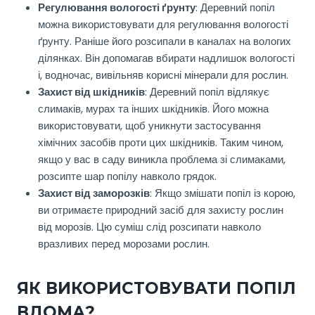
Регулювання вологості ґрунту
: Деревний попіл
можна використовувати для регулювання вологості
ґрунту. Раніше його розсипали в каналах на вологих
ділянках. Він допомагав вбирати надлишок вологості
і, водночас, вивільняв корисні мінерали для рослин.
Захист від шкідників
: Деревний попіл відлякує
слимаків, мурах та інших шкідників. Його можна
використовувати, щоб уникнути застосування
хімічних засобів проти цих шкідників. Таким чином,
якщо у вас в саду виникла проблема зі слимаками,
розсипте шар попілу навколо грядок.
Захист від заморозків
: Якщо змішати попіл із корою,
ви отримаєте природний засіб для захисту рослин
від морозів. Цю суміш слід розсипати навколо
вразливих перед морозами рослин.
ЯК ВИКОРИСТОВУВАТИ ПОПІЛ
ВДОМА?