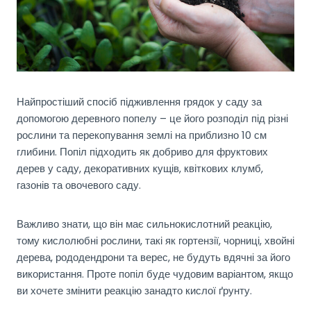
Найпростіший спосіб підживлення грядок у саду за
допомогою деревного попелу – це його розподіл під різні
рослини та перекопування землі на приблизно 10 см
глибини. Попіл підходить як добриво для фруктових
дерев у саду, декоративних кущів, квіткових клумб,
газонів та овочевого саду.
Важливо знати, що він має сильнокислотний реакцію,
тому кислолюбні рослини, такі як гортензії, чорниці, хвойні
дерева, рододендрони та верес, не будуть вдячні за його
використання. Проте попіл буде чудовим варіантом, якщо
ви хочете змінити реакцію занадто кислої ґрунту.