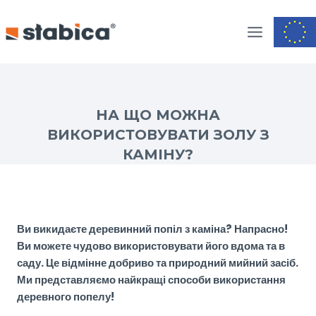
Skip
to
content
Home
/
Облицювання каміна Stabica
/
НА ЩО МОЖНА
ВИКОРИСТОВУВАТИ ЗОЛУ З
КАМІНУ?
Ви викидаєте деревинний попіл з каміна? Напрасно!
Ви можете чудово використовувати його вдома та в
саду. Це відмінне добриво та природний мийний засіб.
Ми представляємо найкращі способи використання
деревного попелу!