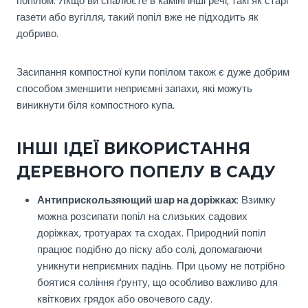
попілом. Якщо ви спалюєте в каміні інші речі, такі як старі
газети або вугілля, такий попіл вже не підходить як
добриво.
Засипання компостної купи попілом також є дуже добрим
способом зменшити неприємні запахи, які можуть
виникнути біля компостного купа.
ІНШІ ІДЕЇ ВИКОРИСТАННЯ
ДЕРЕВНОГО ПОПЕЛУ В САДУ
Антиприскользяющий шар на доріжках
: Взимку
можна розсипати попіл на слизьких садових
доріжках, тротуарах та сходах. Природний попіл
працює подібно до піску або солі, допомагаючи
уникнути неприємних падінь. При цьому не потрібно
боятися соління ґрунту, що особливо важливо для
квіткових грядок або овочевого саду.