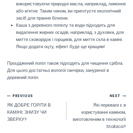
використовуючи природні масла, наприклад, лимонне
або м’ятне. Таким чином, ви приготуєте екологічний
засіб для прання білизни.
Каша з деревного попелу та води підходить для
видалення жирних осадів, наприклад, з духовки, для
миття сковорідок і горщиків, для миття скла в каміні.
Якщо додати оцту, ефект буде ще кращим!
Проціджений попіл також підходить для чищення срібла.
Для цього достатньо вологої ганчірки, зануреної в
деревний попіл.
POST
PREVIOUS
NEXT
ЯК ДОБРЕ ГОРІТИ В
Які переваги є в
NAVIGATION
КАМІНІ: ЗНИЗУ ЧИ
користуванні каміном,
ЗВЕРХУ?
виготовленим в технології
Stabica?