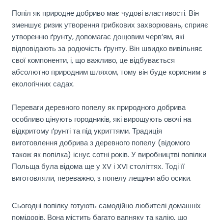
Попіл як природне добриво має чудові властивості. Він
зменшує ризик утворення грибкових захворювань, сприяє
утворенню ґрунту, допомагає дощовим черв’ям, які
відповідають за родючість ґрунту. Він швидко вивільняє
свої компоненти, і, що важливо, це відбувається
абсолютно природним шляхом, тому він буде корисним в
екологічних садах.
Переваги деревного попелу як природного добрива
особливо цінують городників, які вирощують овочі на
відкритому ґрунті та під укриттями. Традиція
виготовлення добрива з деревного попелу (відомого
також як попілка) існує сотні років. У виробництві попілки
Польща була відома ще у XV і XVI століттях. Тоді її
виготовляли, переважно, з попелу лещини або осики.
Сьогодні попілку готують самодійно любителі домашніх
помідорів. Вона містить багато вапняку та калію, що