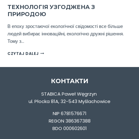
ТЕХНОЛОГІЯ УЗГОДЖЕНА З
ПРИРОДОЮ
В епоху зростаючої екологічної свідомості все більше
людей вибирає інноваційні, екологічно дружні рішення.
Тому з…
ТЕХНОЛОГІЯ
CZYTAJ DALEJ
УЗГОДЖЕНА
З
ПРИРОДОЮ
КОНТАКТИ
STABICA Paweł Węgrzyn
ul. Płocka 81A, 32-543 Myślachowice
NIP 6781576671
REGON 386367388
BDO 000602601