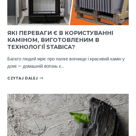
ЯКІ ПЕРЕВАГИ Є В КОРИСТУВАННІ
КАМІНОМ, ВИГОТОВЛЕНИМ В
ТЕХНОЛОГІЇ STABICA?
Багато людей мріє про палке вогнище і красивий камін у
домі — домашній вогонь є…
ЯКІ
CZYTAJ DALEJ
ПЕРЕВАГИ
Є
В
КОРИСТУВАННІ
КАМІНОМ,
ВИГОТОВЛЕНИМ
В
ТЕХНОЛОГІЇ
STABICA?