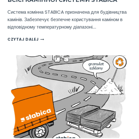
ВСІЄЇ КАМІННОЇ СИСТЕМИ STABICA
Система комінна STABICA призначена для будівництва
камінів. Забезпечує безпечне користування каміном в
відповідному температурному діапазоні….
ВІДКРИТИ
CZYTAJ DALEJ
ДЛЯ
СЕБЕ
КОМПОНЕНТИ
ВСІЄЇ
КАМІННОЇ
СИСТЕМИ
STABICA