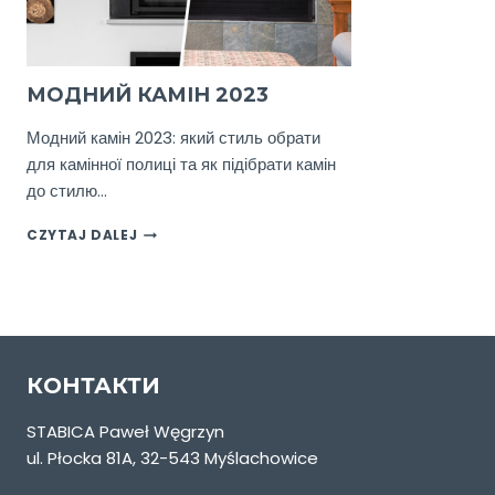
МОДНИЙ КАМІН 2023
Модний камін 2023: який стиль обрати
для камінної полиці та як підібрати камін
до стилю…
МОДНИЙ
CZYTAJ DALEJ
КАМІН
2023
КОНТАКТИ
STABICA Paweł Węgrzyn
ul. Płocka 81A, 32-543 Myślachowice