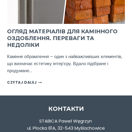
ОГЛЯД МАТЕРІАЛІВ ДЛЯ КАМІННОГО
ОЗДОБЛЕННЯ. ПЕРЕВАГИ ТА
НЕДОЛІКИ
Камінне обрамлення – один з найважливіших елементів,
що визначає естетику інтер’єру. Вдало підібране і
продумане…
ОГЛЯД
CZYTAJ DALEJ
МАТЕРІАЛІВ
ДЛЯ
КАМІННОГО
ОЗДОБЛЕННЯ.
КОНТАКТИ
ПЕРЕВАГИ
ТА
STABICA Paweł Węgrzyn
НЕДОЛІКИ
ul. Płocka 81A, 32-543 Myślachowice