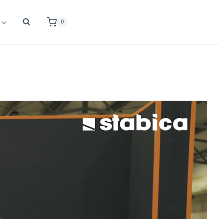
FREE SHIPPING
— On all orders $50+
0